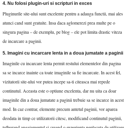
4. Nu folosi plugin-uri si scripturi in exces
Pluginurile site-ului sunt excelente pentru a adauga functii, mai ales
atunci cand sunt gratuite. Insa daca aglomerezi prea multe pe o
singura pagina – de exemplu, pe blog – ele pot limita drastic viteza
de incarcare a paginii.
5. Imagini cu incarcare lenta in a doua jumatate a paginii
Imaginile cu incarcare lenta permit restului elementelor din pagina
sa se incarce inainte ca toate imaginile sa fie incarcate. In acest fel,
vizitatorii site-ului vor putea incepe sa-ti citeasca mai repede
continutul. Aceasta este o optiune excelenta, dar nu uita ca doar
imaginile din a doua jumatate a paginii trebuie sa se incarce in acest
mod. In caz contrar, elemente precum antetul paginii, vor aparea
deodata in timp ce utilizatorii citesc, modificand continutul paginii,
tulburand angajamentul si creand o experienta neplacuta de utilizare.